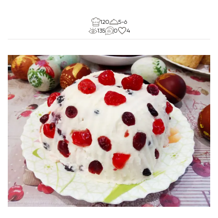
120
5-6
135
0
4