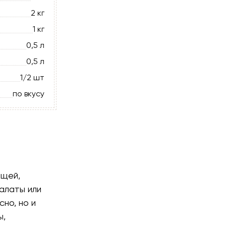
2 кг
1 кг
0,5 л
0,5 л
1/2 шт
по вкусу
ощей,
алаты или
сно, но и
ы,