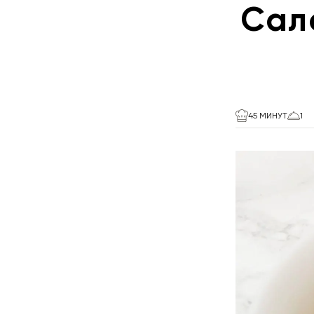
Сал
45 МИНУТ
1