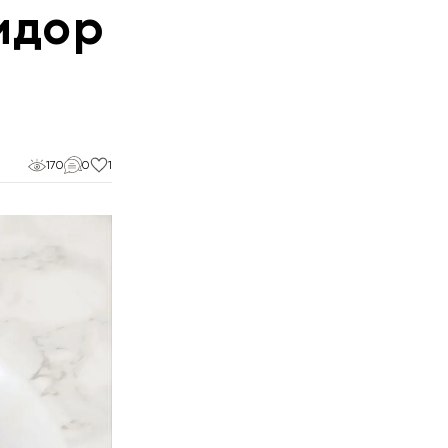
идор
170
0
1