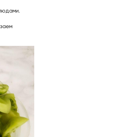
людами.
езаем