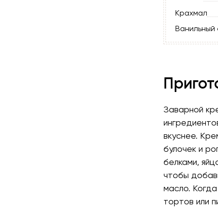
Крахмал
Ванильный 
Пригот
Заварной кре
ингредиенто
вкуснее. Кре
булочек и ро
белками, яйц
чтобы добави
масло. Когда
тортов или п