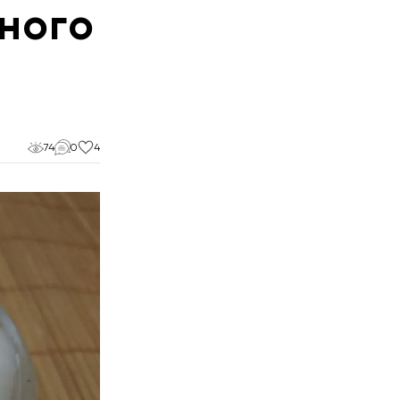
ного
74
0
4