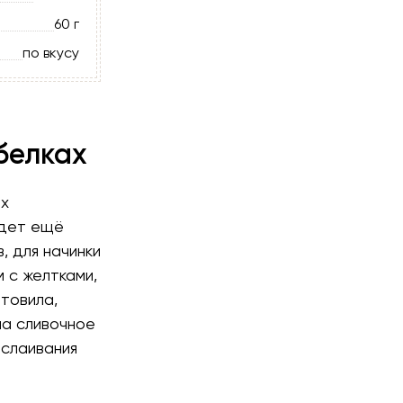
60 г
по вкусу
белках
ых
удет ещё
, для начинки
 с желтками,
отовила,
ла сливочное
ослаивания