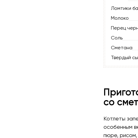
Ломтики б
Молоко
Перец черн
Соль
Сметана
Твердый с
Пригот
со сме
Котлеты запе
особенным вк
пюре, рисом,