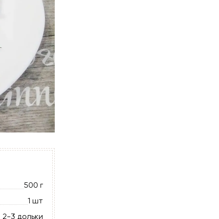
500 г
1 шт
2-3 дольки