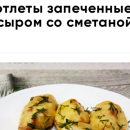
отлеты запеченные
сыром со сметано