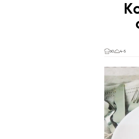
К
60
4-5