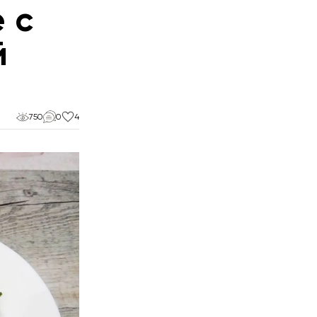
 с
й
750
0
4