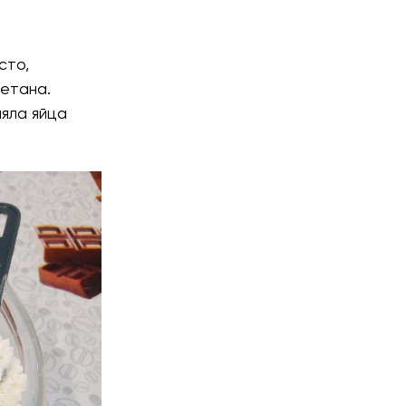
сто,
метана.
ляла яйца