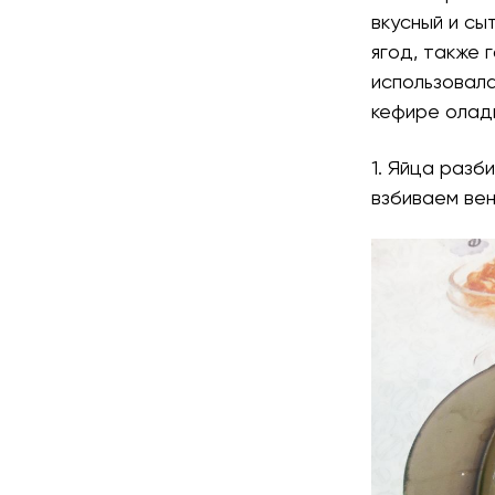
вкусный и сы
ягод, также 
использовал
кефире оладь
1. Яйца разб
взбиваем вен