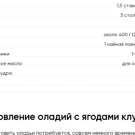
1,5 стак
3 сто
около 400 г (
1 чайная лож
ники
1
ное масло
для 
пудра
овление оладий с ягодами кл
овить оладьи потребуется, совсем немного времени