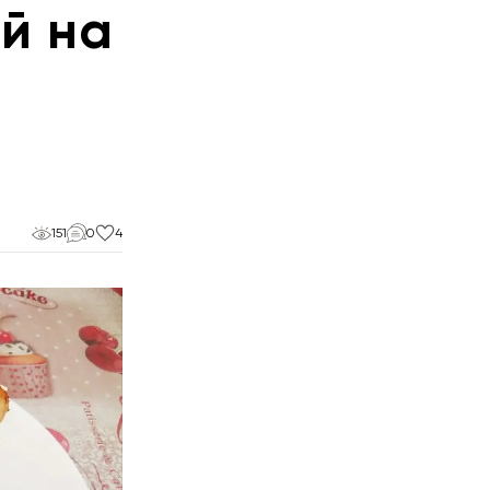
й на
151
0
4