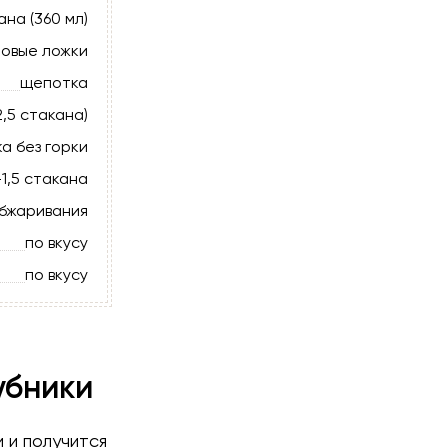
ана (360 мл)
ловые ложки
щепотка
2,5 стакана)
ка без горки
-1,5 стакана
обжаривания
по вкусу
по вкусу
убники
 и получится