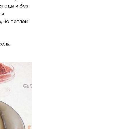
 ягоды и без
 я
, на теплом
соль,