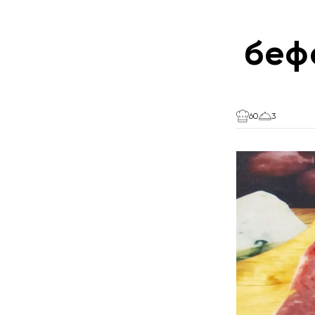
беф
60
3