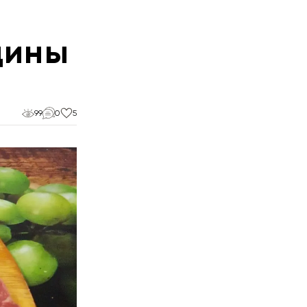
дины
99
0
5