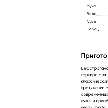
Мука
Вода
Соль
Перец
Пригото
Бефстроганов
гарнира можн
классический
протяжении м
современных
кухни и прио
честь графа 