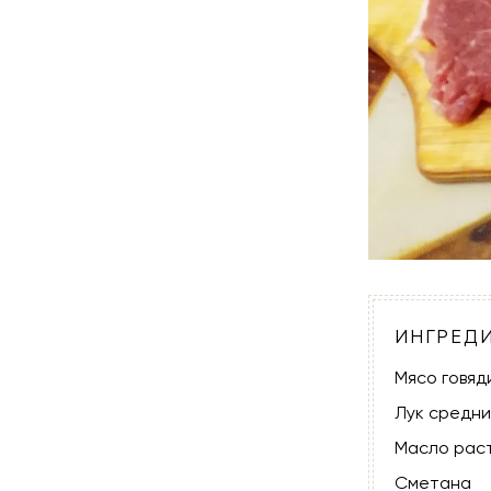
ИНГРЕД
Мясо говяд
Лук средн
Масло рас
Сметана