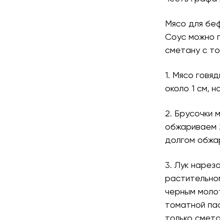
Мясо для беф
Соус можно п
сметану с то
1. Мясо гов
около 1 см, 
2. Брусочки 
обжариваем 2
долгом обжа
3. Лук нарез
растительном
черным моло
томатной пас
только смета