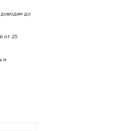
, доводим до
й от 25
ь и