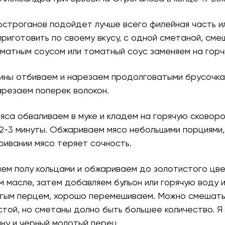
строганов подойдет лучше всего филейная часть ил
риготовить по своему вкусу, с одной сметаной, см
матным соусом или томатный соус заменяем на горч
ядины отбиваем и нарезаем продолговатыми брусочк
нарезаем поперек волокон.
мяса обваливаем в муке и кладем на горячую сковоро
-3 минуты. Обжариваем мясо небольшими порциями, 
ривании мясо теряет сочность.
аем полу кольцами и обжариваем до золотистого цв
 масле, затем добавляем бульон или горячую воду 
тым перцем, хорошо перемешиваем. Можно смешать
той, но сметаны долно быть большее количество. Я
ну и черный молотый перец.