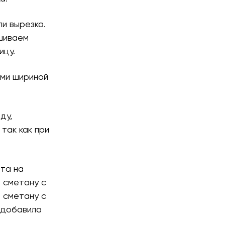
и вырезка.
ешиваем
ицу.
ами шириной
ду,
так как при
ета на
и сметану с
 сметану с
 добавила