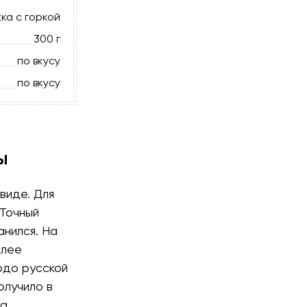
ка с горкой
300 г
по вкусу
по вкусу
ы
виде. Для
 Точный
анился. На
олее
юдо русской
олучило в
а.