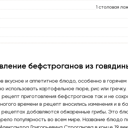
1 столовая лож
вление бефстроганов из говядин
 вкусное и аппетитное блюдо, особенно в горячем 
о использовать картофельное пюре, рис или гречку.
 рецепт приготовления бефстроганов так и не сохр
ногого времени в рецепт вносились изменения и в б
 рецептах добавляются обжаренные грибы. Это бл
брело популярность во всем мире. Название блюдо п
Александра Григорьевича Строганова в конце 19 век