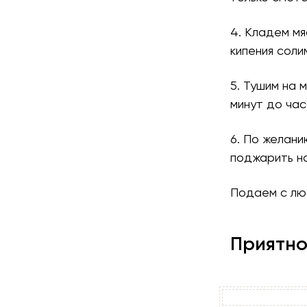
4. Кладем мя
кипения соли
5. Тушим на 
минут до час
6. По желани
поджарить н
Подаем с люб
Приятно