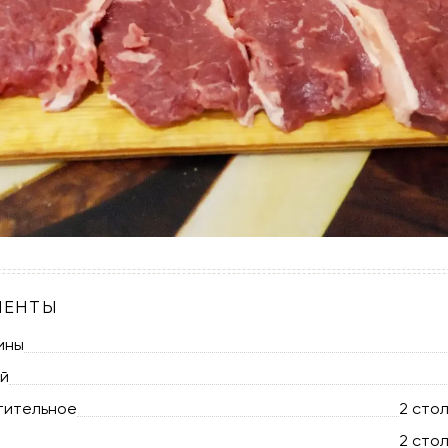
ИЕНТЫ
ины
ий
тительное
2 сто
2 сто