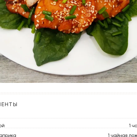
ИЕНТЫ
ой
1 ч
паприка
1 чайная ло