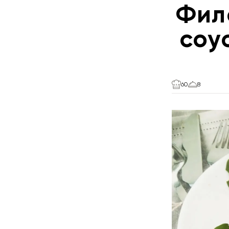
Фил
соу
60
8