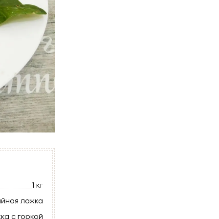
1 кг
айная ложка
жка с горкой