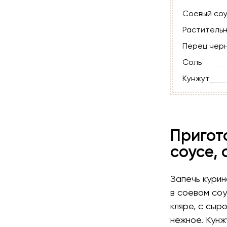
Соевый со
Раститель
Перец чер
Соль
Кунжут
Пригот
соусе, 
Запечь курин
в соевом соу
кляре, с сыр
нежное. Кун