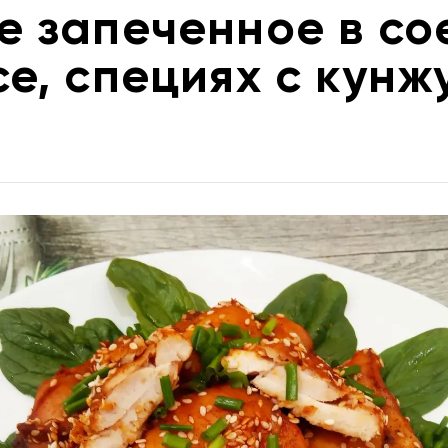
е запеченное в со
се, специях с кунж