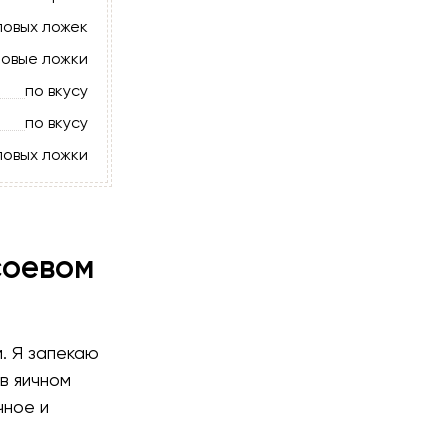
ловых ложек
ловые ложки
по вкусу
по вкусу
оловых ложки
соевом
. Я запекаю
в яичном
чное и