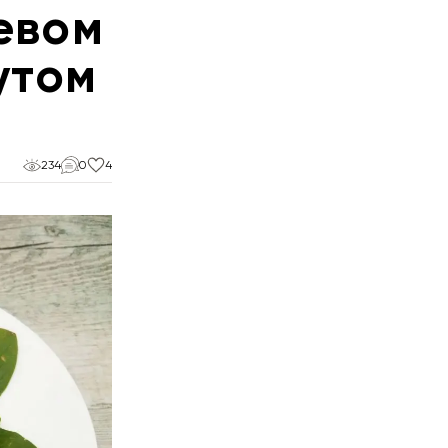
евом
утом
234
0
4