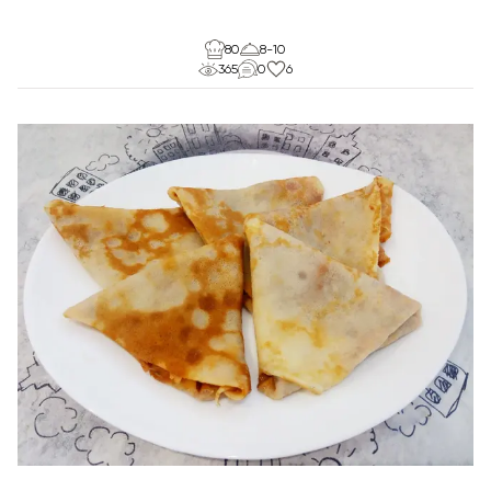
80
8-10
365
0
6