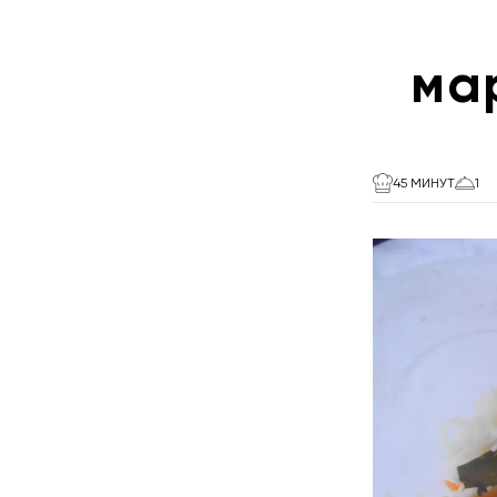
ма
45 МИНУТ
1