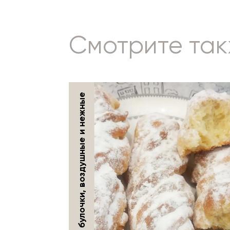
Смотрите та
Творожные булочки, воздушные и нежные
МЯСНЫЕ БЛЮДА
12 июня 2016 г.
душные,
Бефстроганов вкусное и
аппетитное блюдо,
, быстро
особенно в горячем виде.
Для гарнира можно
использовать картофельное
пюре, рис или гречку. Точный
классический рецепт
приготовления бефстроганов