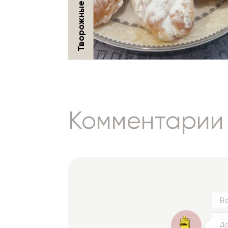
так и не сохранился. На
протяжении многого времени
в рецепт вносились
изменения и в более
современных рецептах
добавляются обжаренные
грибы.
ЧИТАТЬ ДАЛЬШЕ
Комментарии