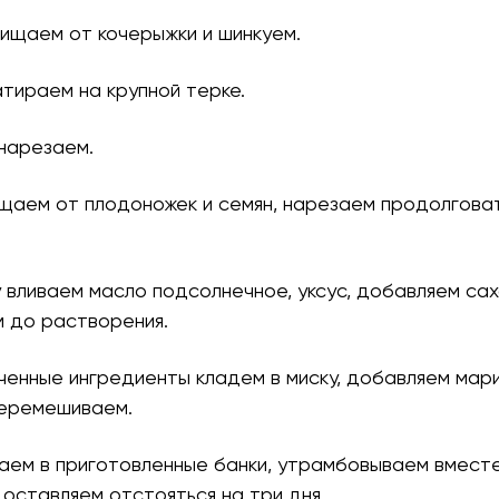
чищаем от кочерыжки и шинкуем.
атираем на крупной терке.
 нарезаем.
ищаем от плодоножек и семян, нарезаем продолгова
у вливаем масло подсолнечное, уксус, добавляем сах
 до растворения.
ьченные ингредиенты кладем в миску, добавляем мар
еремешиваем.
ваем в приготовленные банки, утрамбовываем вмест
оставляем отстояться на три дня.