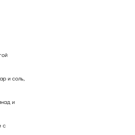
той
ар и соль,
инад и
е с