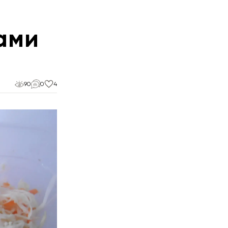
ами
90
0
4