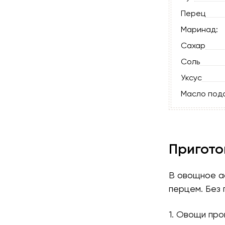
Перец
Маринад:
Сахар
Соль
Уксус
Масло под
Пригото
В овощное ас
перцем. Без 
1. Овощи пр