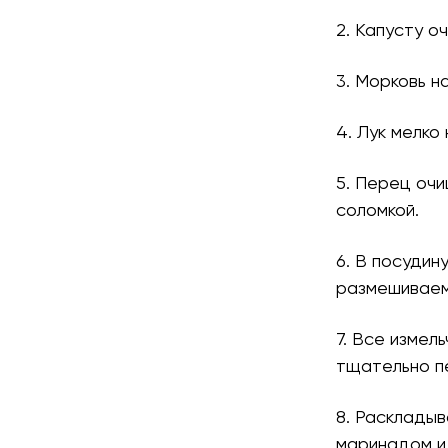
2. Капусту о
3. Морковь н
4. Лук мелко
5. Перец оч
соломкой.
6. В посудин
размешиваем
7. Все измел
тщательно п
8. Расклады
маринадом и 