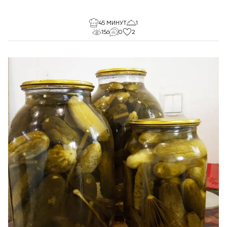
45 МИНУТ
1
156
0
2