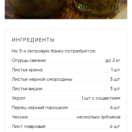
ИНГРЕДИЕНТЫ
На 3-х литровую банку потребуется:
Огурцы свежие
до 2 кг
Листья хрена
1 шт
Листья черной смородины
3 шт
Листья вишни
3 шт
Укроп
1 шт с соцветием
Перец черный горошком
6 шт
Чеснок
несколько зубчиков
Лист лавровый
4 шт