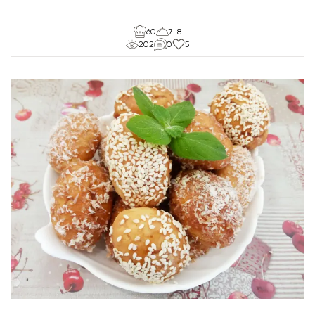
60
7-8
202
0
5