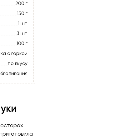
200 г
150 г
1 шт
3 шт
100 г
жка с горкой
по вкусу
обваливания
муки
просторах
 приготовила