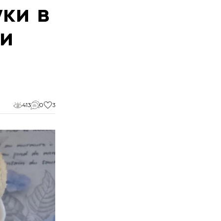
ки в
 и
413
0
3