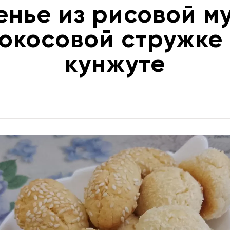
енье из рисовой му
окосовой стружке
кунжуте