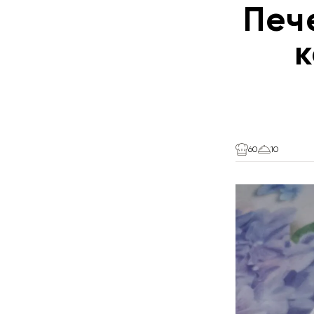
Печ
к
60
10