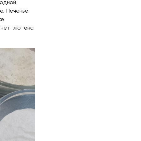
 одной
е. Печенье
ке
 нет глютена