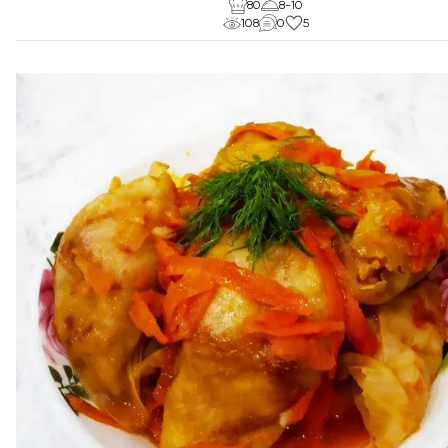
80
8-10
108
0
5