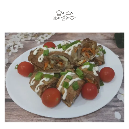
90
6
117
0
3