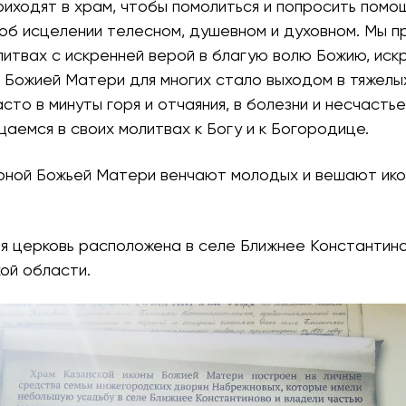
иходят в храм, чтобы помолиться и попросить помо
об исцелении телесном, душевном и духовном. Мы п
итвах с искренней верой в благую волю Божию, иск
 Божией Матери для многих стало выходом в тяжелы
асто в минуты горя и отчаяния, в болезни и несчастье
аемся в своих молитвах к Богу и к Богородице.
коной Божьей Матери венчают молодых и вешают ико
я церковь расположена в селе Ближнее Константин
ой области.