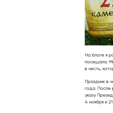
На блоге я р
посещала. Мн
в честь, кот
Праздник в ч
года. После 
указу Презид
4 ноября и 