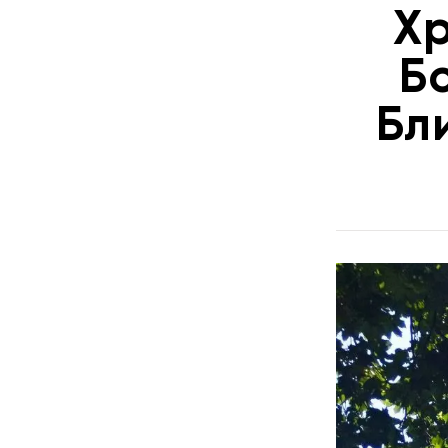
Х
Б
Бл