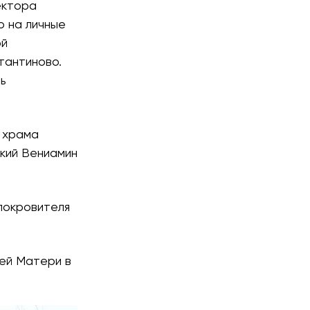
ектора
о на личные
ой
тантиново.
ь
 храма
ский Вениамин
 покровителя
ией Матери в