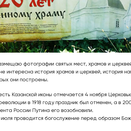
азмещаю фотографии святых мест, храмов и церквей
е интересна история храмов и церквей, история на
орых они построены.
есть Казанской иконы отмечается 4 ноября Церковью
революции в 1918 году праздник был отменен, а в 20
ента России Путина его возобновили.
21 июля проводится богослужение перед образом Бо