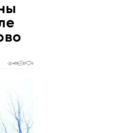
ны
ле
ово
455
0
6