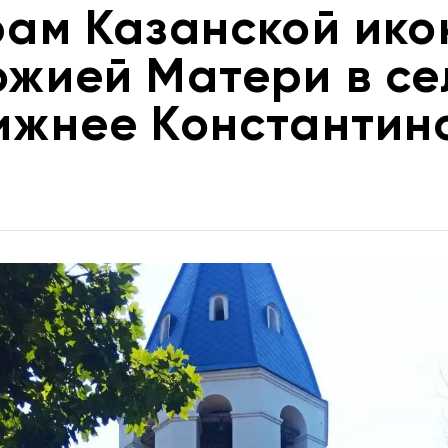
рам Казанской ико
ожией Матери в се
ижнее Константин