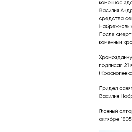
каменное зд
Василия Анд
средства се
Набрежновых
После смерти
каменный хра
Храмозданну
подписал 21 
(Краснопевк
Придел освят
Василия Набр
Главный алта
октябре 1805