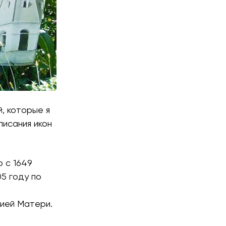
, которые я
писания икон
 с 1649
05 году по
жией Матери.