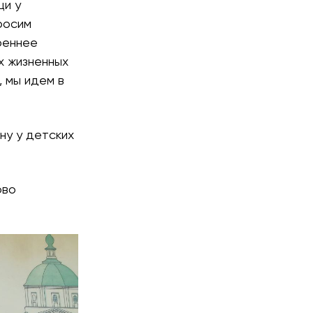
щи у
росим
реннее
х жизненных
, мы идем в
ну у детских
ово