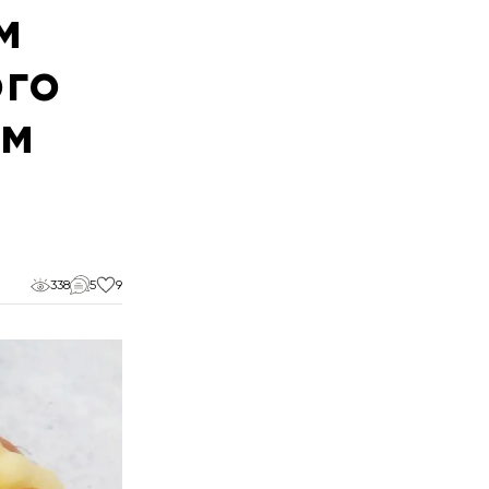
м
го
ем
338
5
9