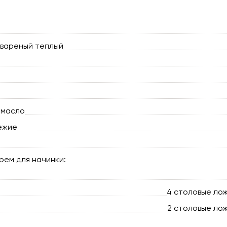
 вареный теплый
 масло
ежие
рем для начинки:
4 столовые лож
2 столовые лож