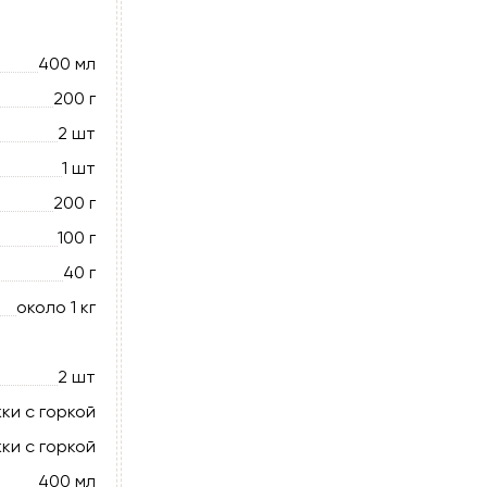
400 мл
200 г
2 шт
1 шт
200 г
100 г
40 г
около 1 кг
2 шт
ки с горкой
ки с горкой
400 мл