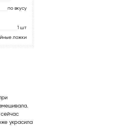
по вкусу
1 шт
айные ложки
при
амешивала.
 сейчас
оже украсила