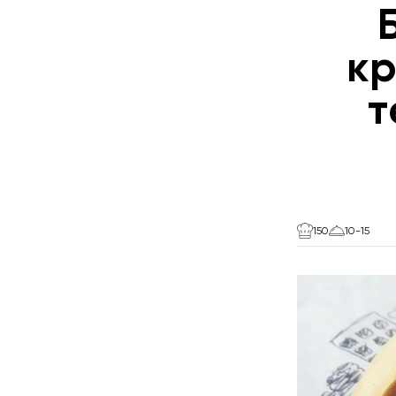
кр
т
150
10-15