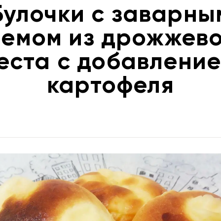
Булочки с заварны
емом из дрожжево
еста с добавлени
картофеля