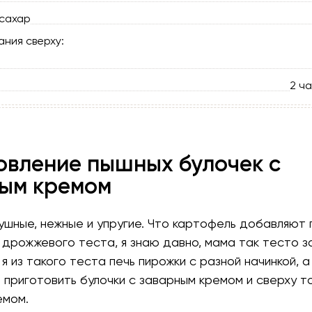
сахар
ания сверху:
2 ч
овление пышных булочек с
ым кремом
ушные, нежные и упругие. Что картофель добавляют 
дрожжевого теста, я знаю давно, мама так тесто з
я из такого теста печь пирожки с разной начинкой, а
приготовить булочки с заварным кремом и сверху т
емом.