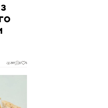
з
го
и
397
0
5