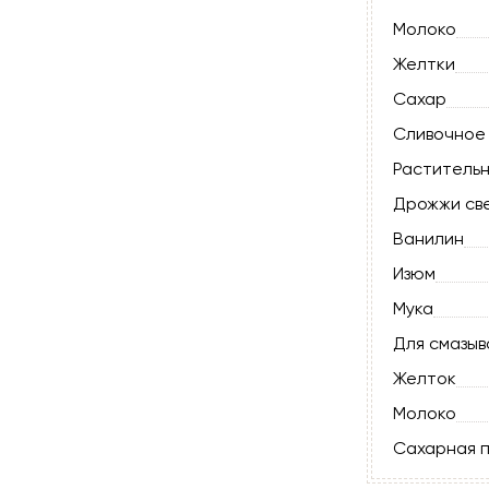
Молоко
Желтки
Сахар
Сливочное 
Раститель
Дрожжи св
Ванилин
Изюм
Мука
Для смазыв
Желток
Молоко
Сахарная 