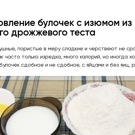
овление булочек с изюмом из
го дрожжевого теста
ушные, пористые в меру сладкие и черствеют не сра
так часто только изредка, много калорий, но иногда х
булочек сдобное и не сдобное, с яйцами и без яиц, р