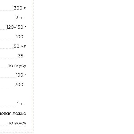
300 л
3 шт
120-150 г
100 г
50 мл
35 г
по вкусу
100 г
700 г
1 шт
ловая ложка
по вкусу