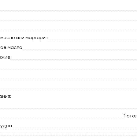
масло или маргарин
ное масло
ежие
ания:
1 сто
пудра