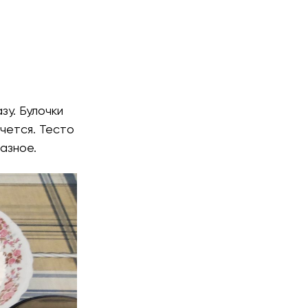
зу. Булочки
очется. Тесто
азное.