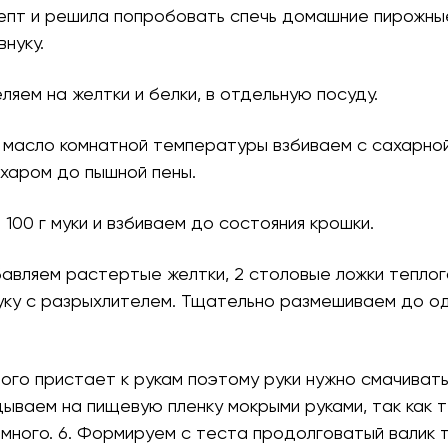
епт и решила попробовать спечь домашние пирожны
внуку.
еляем на желтки и белки, в отдельную посуду.
 масло комнатной температуры взбиваем с сахарной
харом до пышной пены.
 100 г муки и взбиваем до состояния крошки.
авляем растертые желтки, 2 столовые ложки теплог
уку с разрыхлителем. Тщательно размешиваем до о
ного пристает к рукам поэтому руки нужно смачивать
ываем на пищевую пленку мокрыми руками, так как 
емного. 6. Формируем с теста продолговатый валик