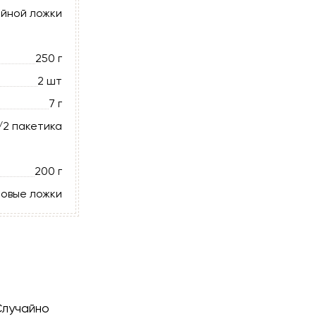
айной ложки
250 г
2 шт
7 г
/2 пакетика
200 г
ловые ложки
Случайно