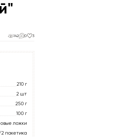
й"
142
0
3
210 г
2 шт
250 г
100 г
ловые ложки
/2 пакетика