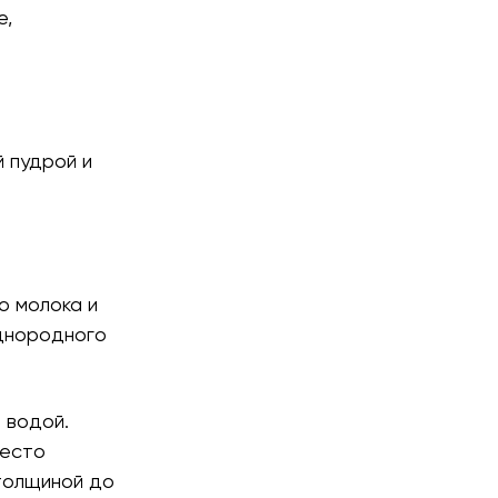
е,
 пудрой и
о молока и
днородного
 водой.
тесто
 толщиной до