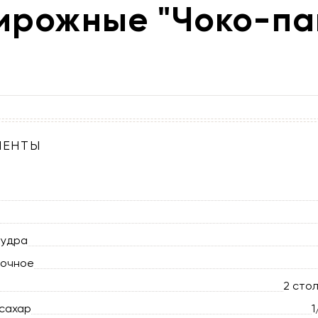
ирожные "Чоко-па
ИЕНТЫ
пудра
вочное
2 сто
сахар
1