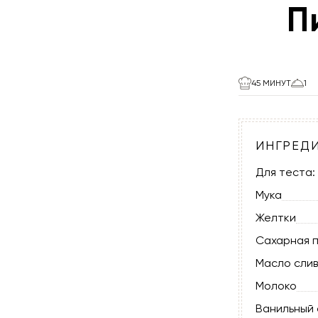
П
45 МИНУТ
1
ИНГРЕД
Для теста:
Мука
Желтки
Сахарная 
Масло сли
Молоко
Ванильный 