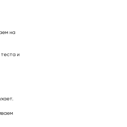
аем на
 теста и
ухает.
биваем