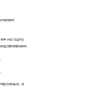
должаем
тем на одну
придавливаем.
.
.
пирожных, а