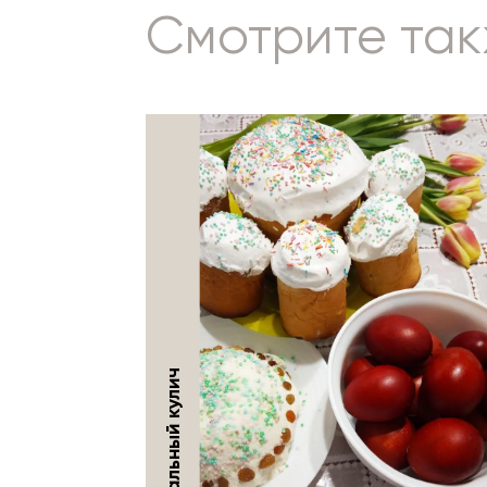
Смотрите та
ВЫПЕЧКА
11 февраля 2022 г.
Когда времени мало на
приготовление еды и нужно
быстро что-то приготовить,
я готовлю пиццу из лаваша.
Быстро, удобно и вкусно.
Пасхальный кулич
ЧИТАТЬ ДАЛЬШЕ