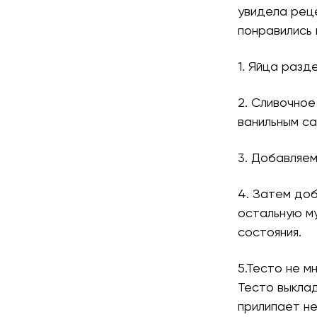
увидела рец
понравились 
1. Яйца разд
2. Сливочное
ванильным са
3. Добавляем
4. Затем доб
остальную м
состояния.
5.Тесто не м
Тесто выклад
прилипает н