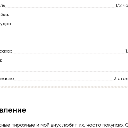
ль
1/2 ч
йки:
пудра
сахар
1
:
 масло
3 сто
вление
сные пирожные и мой внук любит их, часто покупаю. 