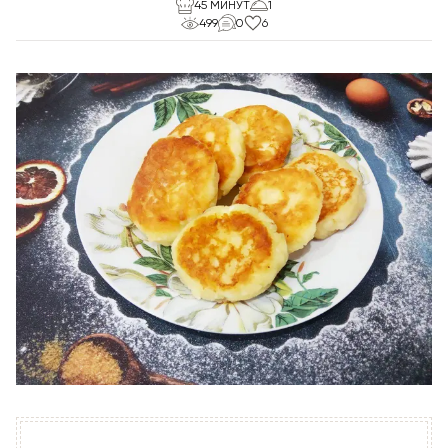
45 МИНУТ
1
499
0
6