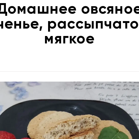
Домашнее овсяно
ченье, рассыпчато
мягкое