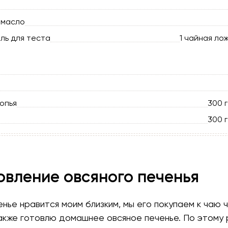
 масло
ль для теста
1 чайная ло
опья
300 г
300 г
овление овсяного печенья
нье нравится моим близким, мы его покупаем к чаю 
также готовлю домашнее овсяное печенье. По этому