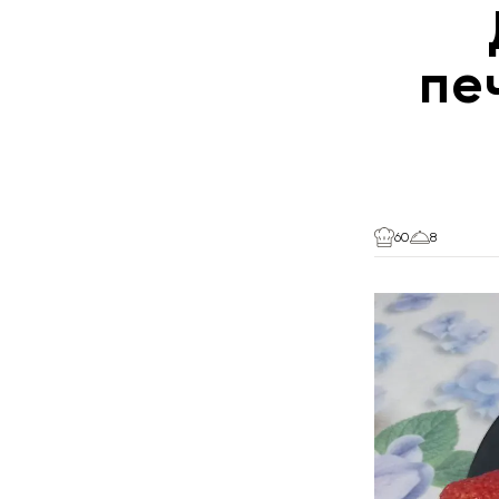
пе
60
8