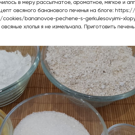
чилось в меру рассыпчатое, ароматное, мягкое и ап
цепт овсяного бананового печенья на блоге:
https:/
g/cookies/bananovoe-pechene-s-gerkulesovyimi-xlo
овсяные хлопья я не измельчала. Приготовить печен