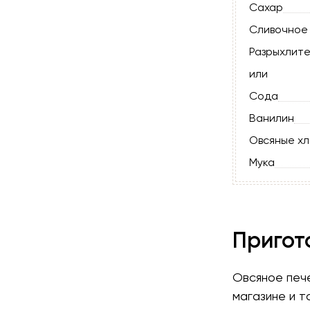
Сахар
Сливочное
Разрыхлите
или
Сода
Ванилин
Овсяные хл
Мука
Пригот
Овсяное пече
магазине и 