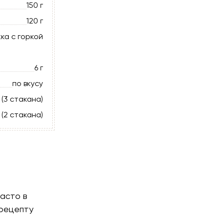
150 г
120 г
жка с горкой
6 г
по вкусу
 (3 стакана)
 (2 стакана)
часто в
 рецепту