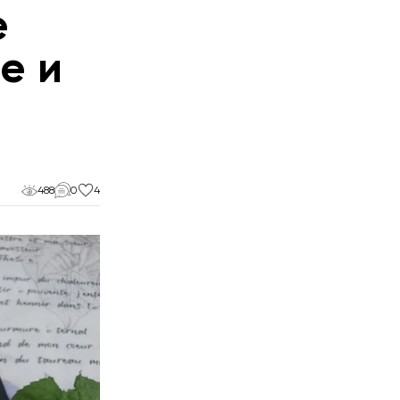
е
е и
488
0
4