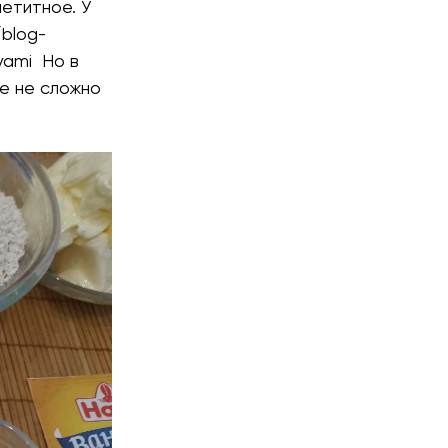
петитное. У
/blog-
pyami
Но в
ье не сложно