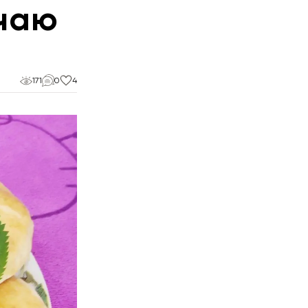
 чаю
171
0
4