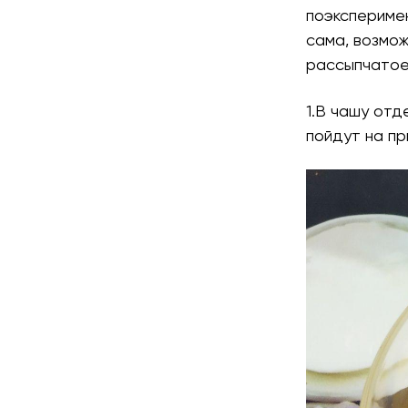
поэкспериме
сама, возмож
рассыпчатое,
1.В чашу отд
пойдут на пр