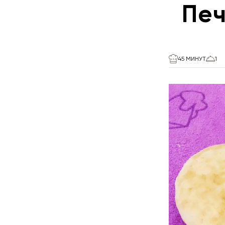
Печ
45 МИНУТ
1