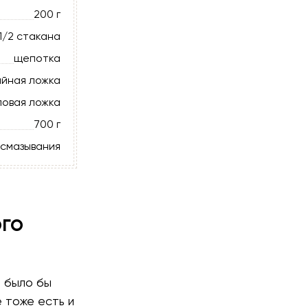
200 г
1/2 стакана
щепотка
айная ложка
ловая ложка
700 г
 смазывания
ого
о было бы
е тоже есть и