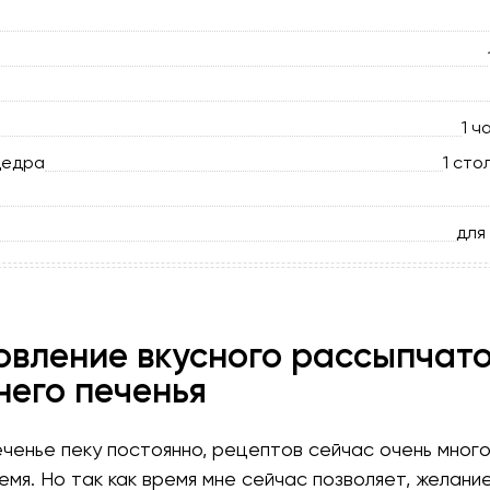
1 ч
цедра
1 сто
для
овление вкусного рассыпчат
его печенья
ченье пеку постоянно, рецептов сейчас очень мног
емя. Но так как время мне сейчас позволяет, желани