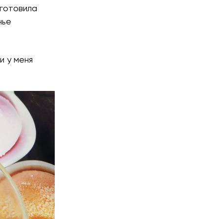
 готовила
нье
и у меня