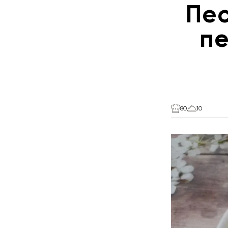
Пе
пе
80
10