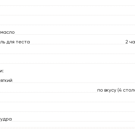
 масло
ль для теста
2 ч
и:
мягкий
по вкусу (4 сто
пудра