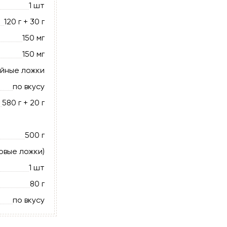
1 шт
120 г + 30 г
150 мг
150 мг
айные ложки
по вкусу
580 г + 20 г
500 г
ловые ложки)
1 шт
80 г
по вкусу