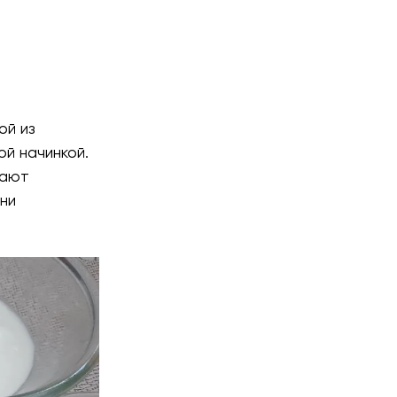
ой из
й начинкой.
дают
ни