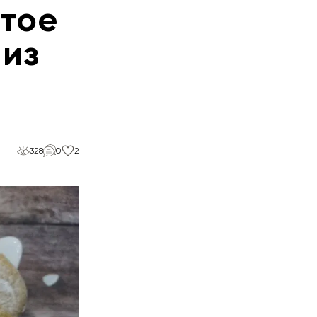
тое
 из
328
0
2