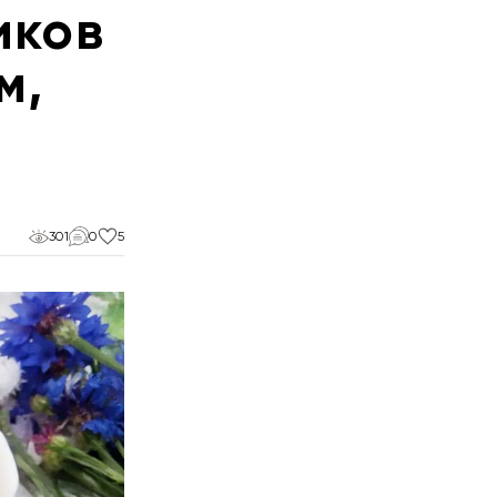
иков
м,
301
0
5