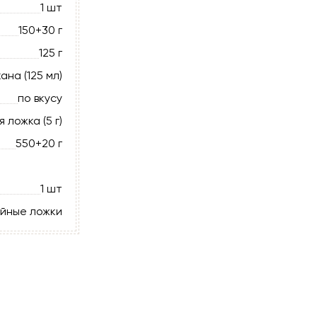
1 шт
150+30 г
125 г
ана (125 мл)
по вкусу
я ложка (5 г)
550+20 г
1 шт
айные ложки