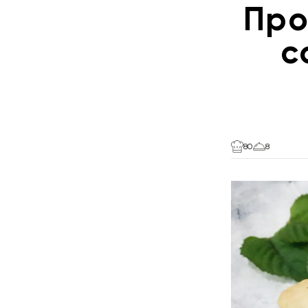
Про
с
80
8