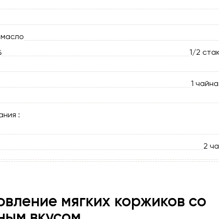
 масло
%
1/2 стак
1 чайна
ания :
2 ч
овление мягких коржиков со
ным вкусом