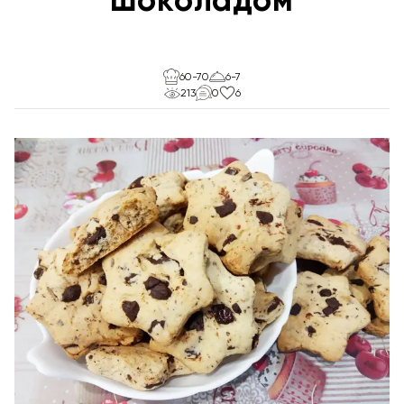
60-70
6-7
213
0
6