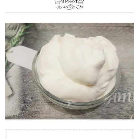
45 МИНУТ
1
143
0
9