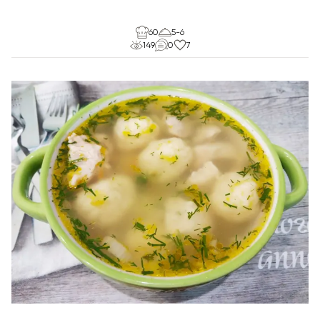
60
5-6
149
0
7