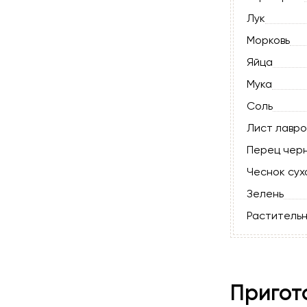
Лук
Морковь
Яйца
Мука
Соль
Лист лавро
Перец чер
Чеснок сух
Зелень
Раститель
Пригот