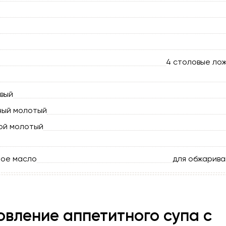
4 столовые лож
вый
ный молотый
ой молотый
ное масло
для обжарива
овление аппетитного супа с