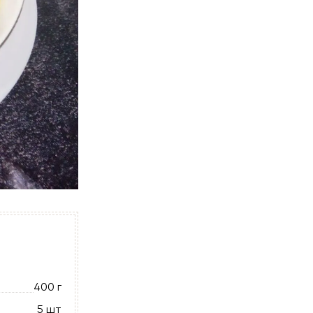
400 г
5 шт