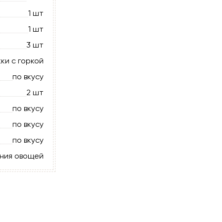
1 шт
1 шт
3 шт
ки с горкой
по вкусу
2 шт
по вкусу
по вкусу
по вкусу
ния овощей