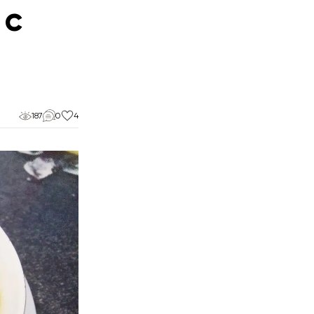
 с
187
0
4