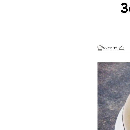
З
45 МИНУТ
1