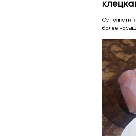
клецка
Суп аппетитн
более насыщ