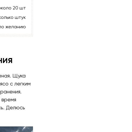
около 20 шт
колько штук
по желанию
ния
еная. Щука
ясо с легким
ранения.
 время
сь. Делюсь