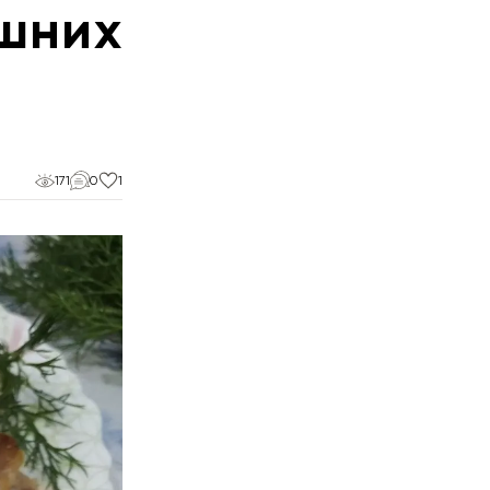
шних
171
0
1