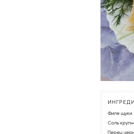
ИНГРЕД
Филе щуки
Соль крупн
Перец чер