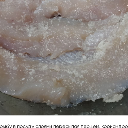
рыбу в посуду слоями пересыпая перцем, кориандро