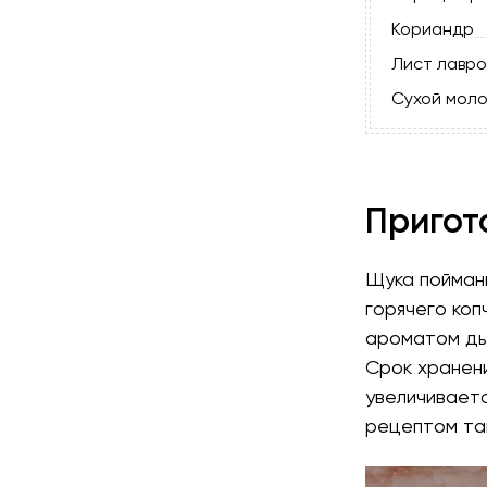
Кориандр
Лист лавро
Сухой моло
Пригот
Щука пойманн
горячего коп
ароматом дым
Срок хранени
увеличиваетс
рецептом так