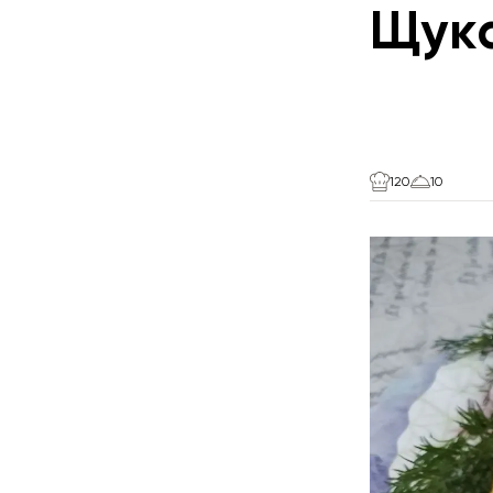
Щук
120
10