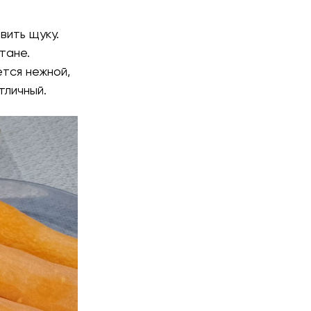
вить щуку.
тане.
ется нежной,
тличный.