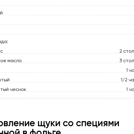
ий
ада:
ус
2 сто
ное масло
3 сто
1 ч
отый
1/2 ч
тый чеснок
1 ч
овление щуки со специями
нной в фольге