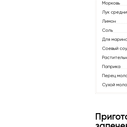
Морковь
Лук средн
Лимон
Соль
Для марин
Соевый со
Раститель
Паприка
Перец мол
Сухой моло
Пригот
запече