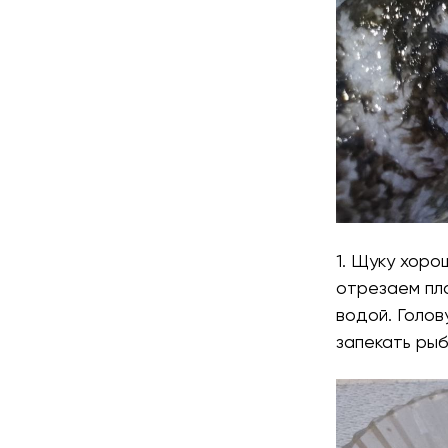
1. Щуку хор
отрезаем пл
водой. Голов
запекать рыб