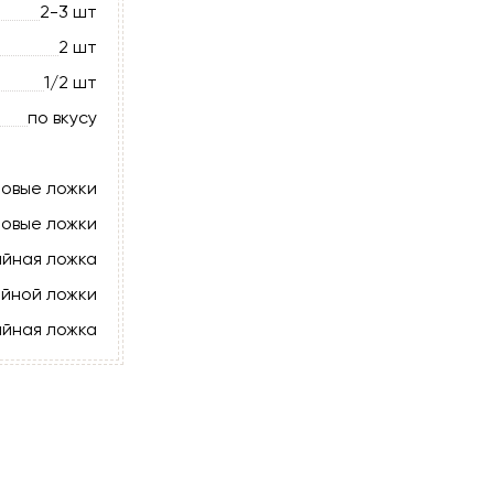
2-3 шт
2 шт
1/2 шт
по вкусу
ловые ложки
ловые ложки
айная ложка
айной ложки
айная ложка