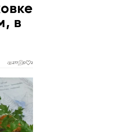
ховке
, в
277
0
2