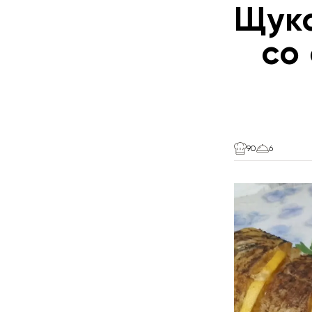
Щука
со
90
6