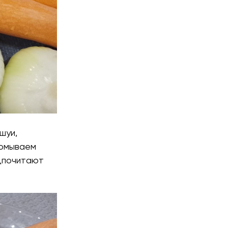
шуи,
ромываем
едпочитают