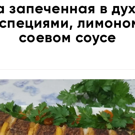
 запеченная в ду
 специями, лимоном
соевом соусе