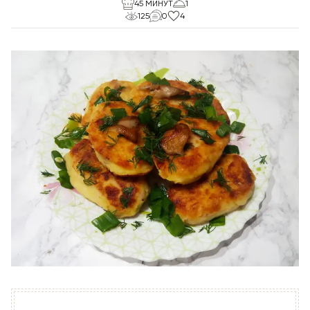
45 МИНУТ
1
125
0
4