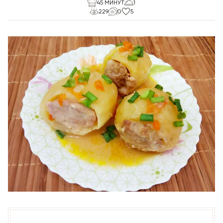
45 МИНУТ
1
229
0
5