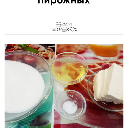
60
5
294
0
2