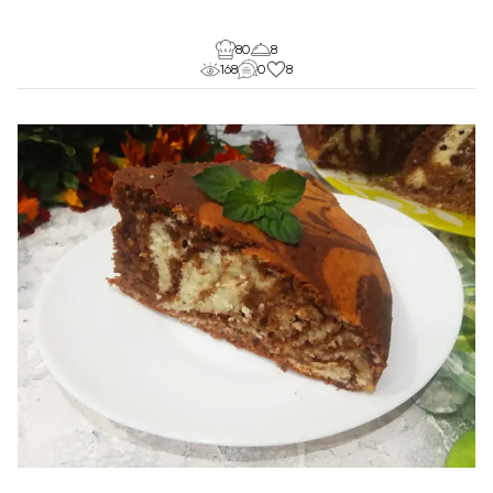
80
8
168
0
8