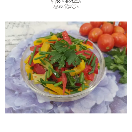
30 МИНУТ
4
134
0
4