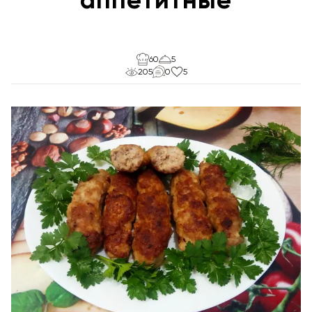
60
5
205
0
5