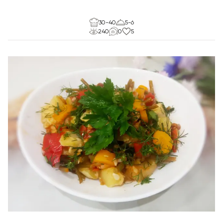
30-40
5-6
240
0
5